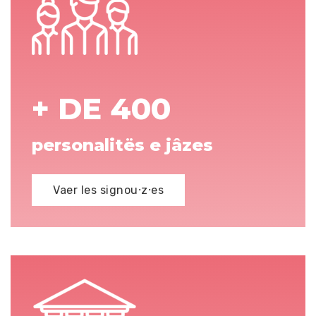
+ DE 400
personalitës e jâzes
Vaer les signou⸱z⸱es