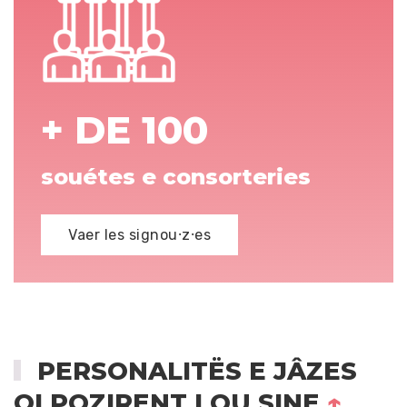
+ DE 100
souétes e consorteries
Vaer les signou⸱z⸱es
PERSONALITËS E JÂZES
QI POZIRENT LOU SINE
↑