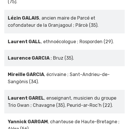
(75).
Lézin GALAIS
, ancien maire de Parcé et
cofondateur de la Granjagoul ; Pârcè (35).
Laurent GALL
, ethnoécologue ; Rosporden (29).
Laurence GARCIA
; Bruz (35).
Mireille GARCIA
, écrivaine ; Sant-Andrieu-de-
Sangònis (34).
Laurent GAREL
, enseignant, musicien du groupe
Trio Gwan ; Chavagne (35), Peurid-ar-Roc’h (22).
Yannick GARGAM
, chanteuse de Haute-Bretagne ;
Alére (56).