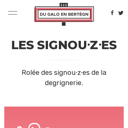
LES SIGNOU⸱Z⸱ES
Rolée des signou⸱z⸱es de la
degrignerie.