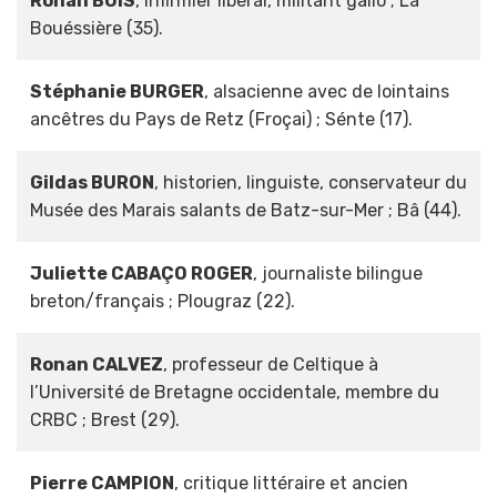
Ronan BUIS
, infirmier libéral, militant gallo ; La
Bouéssière (35).
Stéphanie BURGER
, alsacienne avec de lointains
ancêtres du Pays de Retz (Froçai) ; Sénte (17).
Gildas BURON
, historien, linguiste, conservateur du
Musée des Marais salants de Batz-sur-Mer ; Bâ (44).
Juliette CABAÇO ROGER
, journaliste bilingue
breton/français ; Plougraz (22).
Ronan CALVEZ
, professeur de Celtique à
l’Université de Bretagne occidentale, membre du
CRBC ; Brest (29).
Pierre CAMPION
, critique littéraire et ancien