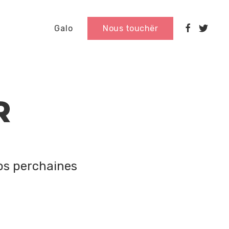
Galo
Nous touchër
R
os perchaines