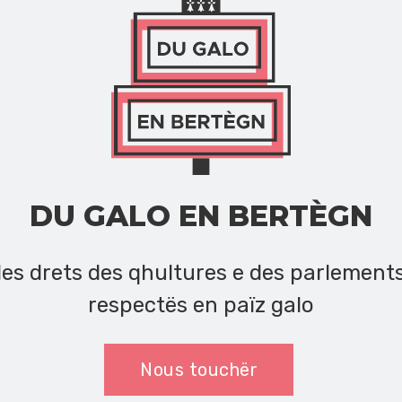
DU GALO EN BERTÈGN
les drets des qhultures e des parlement
respectës en païz galo
Nous touchër