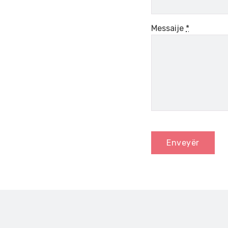
Messaije
*
Enveyër