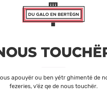
NOUS TOUCHË
 nous apouyër ou ben yétr ghimentë de n
fezeries, v’éz qe de nous touchër.