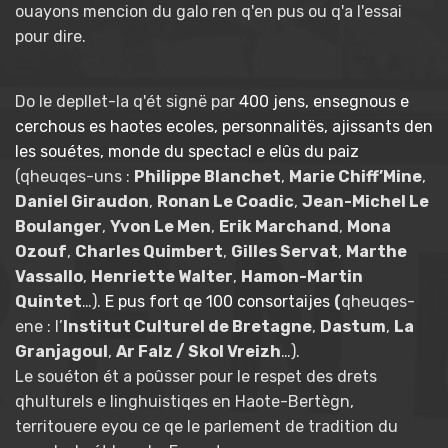
ouayons mencion du galo ren q'en pus ou q'a l'essai
pour dire.
Do le depllet-la q'ét signë par
400 jens, ensegnous e
cerchous es haotes ecoles, personnalitës, ajissants den
les souétes, monde du spectacl e elûs du paiz
(qheuqes-uns :
Philippe Blanchet
,
Marie Chiff’Mine
,
Daniel Giraudon
,
Ronan Le Coadic
,
Jean-Michel Le
Boulanger
,
Yvon Le Men
,
Erik Marchand
,
Mona
Ozouf
,
Charles Quimbert
,
Gilles Servat
,
Marthe
Vassallo
,
Henriette Walter
,
Hamon-Martin
Quintet
…).
E pus fort qe 100 consortaijes
(
qheuqes-
ene : l’
Institut Culturel de Bretagne
,
Dastum
,
La
Granjagoul
,
Ar Falz / Skol Vreizh
…).
Le souéton ét a poûsser pour le respet des drets
qhulturels e linghuistiqes en Haote-Bertègn,
territouere eyou ce qe le parlement de tradition du