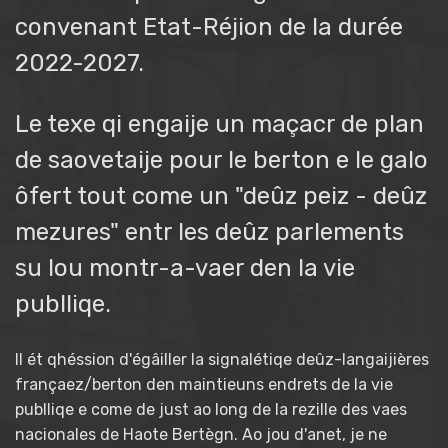
convenant Etat-Réjion de la durée
2022-2027.
Le texe qi engaije un maçacr de plan
de saovetaije pour le berton e le galo
ôfert tout come un "deûz peiz - deûz
mezures" entr les deûz parlements
su lou montr-a-vaer den la vie
publliqe.
Il ét qhéssion d'égâiller la signalétiqe deûz-langaijières
françaez/berton den maintieuns endrets de la vie
publliqe e come de just ao long de la rezille des vaes
nacionales de Haote Bertègn. Ao jou d'anet, je ne