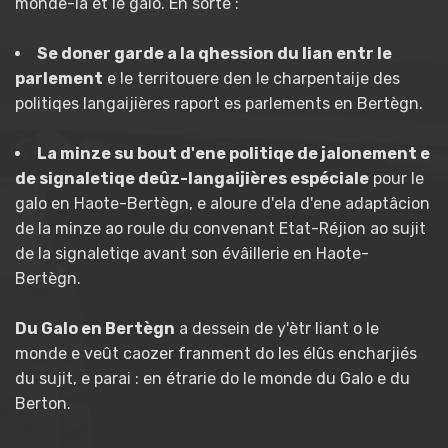
monde-la ét le galo. En sorte :
Se doner garde a la qhession du lian entr le
parlement
e le territouere den le charpentaije des
politiqes langaijières raport es parlements en Bertègn.
La minze su bout d'ene politiqe de jalonement e
de signaletiqe deûz-langaijières espéciale
pour le
galo en Haote-Bertègn, e aloure d'ela d'ene adaptâcion
de la minze ao roule du convenant Etat-Réjion ao sujit
de la signaletiqe avant son évâillerie en Haote-
Bertègn.
Du Galo en Bertègn
a dessein de y'ètr liant o le
monde e veût caozer franment do les élûs encharjiés
du sujit, e parai : en étrarie do le monde du Galo e du
Berton.