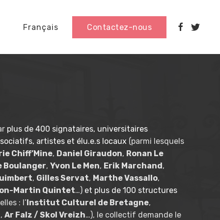
Français
Contactez-nous
ar
plus de 400 signataires, universitaires
sociatifs, artistes et élu.e.s locaux
(parmi lesquels
ie Chiff’Mine
,
Daniel Giraudon
,
Ronan Le
e Boulanger
,
Yvon Le Men
,
Erik Marchand
,
Quimbert
,
Gilles Servat
,
Marthe Vassallo
,
n-Martin Quintet
…)
et plus de 100 structures
les : l’
Institut Culturel de Bretagne
,
l
,
Ar Falz / Skol Vreizh
…), le collectif demande le