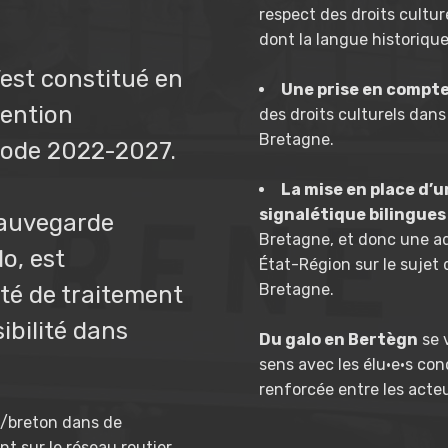
respect des droits cultur
dont la langue historique 
’est constitué en
Une prise en compte 
vention
des droits culturels dans
Bretagne.
riode 2022-2027.
La mise en place d’
signalétique bilingues
sauvegarde
Bretagne, et donc une ad
lo, est
État-Région sur le sujet 
Bretagne.
té de traitement
ibilité dans
Du galo en Bertègn
se 
sens avec les élu·e·s con
renforcée entre les acteu
is/breton dans de
t sur le réseau routier