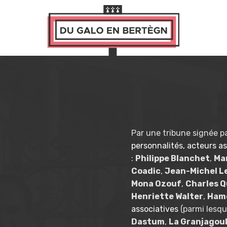
Par une tribune signée p
personnalités, acteurs as
:
Philippe Blanchet
,
Mar
Coadic
,
Jean-Michel L
Mona Ozouf
,
Charles 
Henriette Walter
,
Hamo
associatives
(parmi lesquel
Dastum
,
La Granjagou