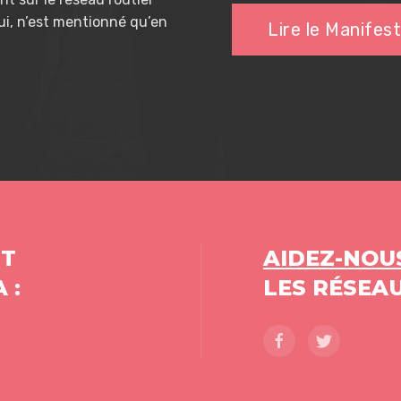
ui, n’est mentionné qu’en
Lire le Manifes
NT
AIDEZ-NOU
 :
LES RÉSEAU